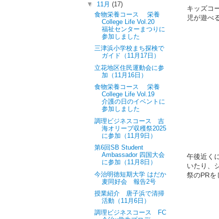
▼
11月
(17)
キッズコ
食物栄養コース 栄養
児が遊べ
College Life Vol.20
福祉センターまつりに
参加しました
三津浜小学校まち探検で
ガイド（11月17日）
立花地区住民運動会に参
加（11月16日）
食物栄養コース 栄養
College Life Vol.19
介護の日のイベントに
参加しました
調理ビジネスコース 吉
海オリーブ収穫祭2025
に参加（11月9日）
第6回SB Student
Ambassador 四国大会
午後近く
に参加（11月8日）
いたり、
今治明徳短期大学 はだか
祭のPR
麦同好会 報告2号
授業紹介 唐子浜で清掃
活動（11月6日）
調理ビジネスコース FC