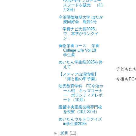
今治×学生プロデュー
スフードを販売 （11
月2日）
今治明徳短期大学 はだか
麦同好会 報告1号
「学費ナビ大賞2025」
で、本学がランクイ
ン！
食物栄養コース 栄養
College Life Vol.18
学生祭
めいたん学生祭2025を終
えて
子どもた
【メディア出演情報】
今後もF
「海と船の甲子園」
幼児教育学科 FC今治ホ
ーム戦 キッズコーナ
ー ボランティアレポ
ート（10月）
愛媛中央産業技術専門校
を視察（10月23日）
めいたんウルトラクイズ
in学生祭2025
►
10月
(11)