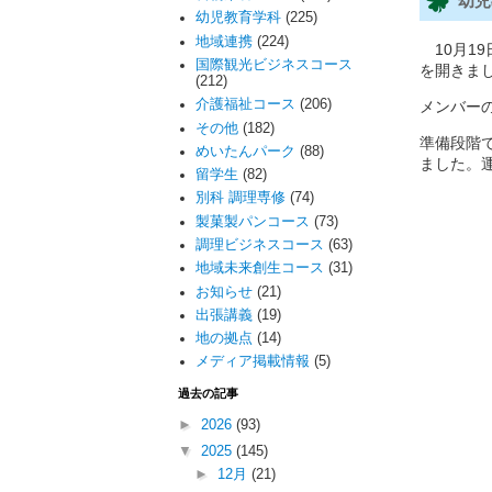
幼児
幼児教育学科
(225)
地域連携
(224)
10月1
国際観光ビジネスコース
を開きま
(212)
介護福祉コース
(206)
メンバー
その他
(182)
準備段階
めいたんパーク
(88)
ました。
留学生
(82)
別科 調理専修
(74)
製菓製パンコース
(73)
調理ビジネスコース
(63)
地域未来創生コース
(31)
お知らせ
(21)
出張講義
(19)
地の拠点
(14)
メディア掲載情報
(5)
過去の記事
►
2026
(93)
▼
2025
(145)
►
12月
(21)