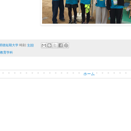
明徳短期大学
時刻:
9:00
教育学科
ホーム